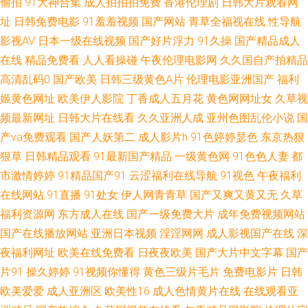
偷拍
91大神合集
成人拍拍拍免费
香港伦理剧
日韩大片观看网
版动漫视 超碰啪啪啪 久草福利资源网 在线91爆菊深喉 欧美性爱亚洲色图 91
址
日韩免费电影
91羞羞视频
国产网站
青草全福视在线
性导航
影视AV
日本一级在线视频
国产好片浮力
91久操
国产精品成人
小视频黄 91尤物网址 国产欧美日韩日逼 人妻熟女一二三区 伊人成人在线
在线
精品免费看
人人看操碰
午夜伦理电影网
久久国自产拍精品
高清乱码0
国产欧美
日韩三级黄色A片
伦理电影亚洲国产
福利
www182午夜 黑丝制服91国产 色资源色综合 91涩涩视频 豆花视频制服资源
姬黄色网址
欧美伊人影院
丁香成人五月花
黄色网网址女
久草视
频最新网址
日韩大片在线看
久久亚洲人成
亚州色图乱伦小说
国
欧美第一页 亚洲激情导航 avtb麻豆花绯 国产十日美 欧美另类色 无码av网址
产va免费观看
国产人妖第二
成人影片h
91色婷婷瑟色
东京热狠
变态另类国产精品 老司机亚洲福利 丝袜91Porn 91在线网 国产理伦 蜜臀人妻
狠草
日韩精品观看
91最新国产精品
一级黄色网
91色色人妻
都
市激情婷婷
91精品国产91
云涩福利在线导航
91视色
午夜福利
精 婷婷五月色导航 91网站入囗 国产HD网址 欧美操B 在线视频国产91 超碰
在线网站
91直播
91处女
伊人网青青草
国产又爽又黄又无
久草
福利资源网
东方成人在线
国产一级免费大片
成年免费视频网站
97成人 玖玖av影院 午夜浮力影院 91新地址 国产精彩视频久久 欧美群p肏屄
国产在线播放网站
亚洲日本视频
淫淫网网
成人影视国产在线
深
夜福利网址
欧美在线免费看
日夜夜欧美
国产大片中文字幕
国产
亚洲私人影院 俺去啦俺去操 黄色亚洲网站 狼友社区 99福利在线观看 韩国日
片91
操久婷婷
91视频你懂得
黄色三级片毛片
免费电影片
日韩
欧美爱爱
成人亚洲区
欧美性16
成人色情黄片在线
在线观看亚
本色色 午夜导航av 99爱99色 国产特级直播 欧美有码一区二区 av资源共享