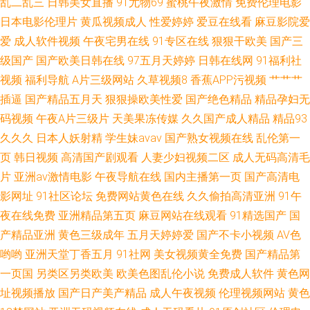
乱二乱三
日韩美女直播
91尤物69
蜜桃午夜激情
免费伦理电影
日本电影伦理片
黄瓜视频成人
性爱婷婷
爱豆在线看
麻豆影院爱
爱
成人软件视频
午夜宅男在线
91专区在线
狠狠干欧美
国产三
级国产
国产欧美日韩在线
97五月天婷婷
日韩在线网
91福利社
视频
福利导航
A片三级网站
久草视频8
香蕉APP污视频
艹艹艹
插逼
国产精品五月天
狠狠操欧美性爱
国产绝色精品
精品孕妇无
码视频
午夜A片三级片
天美果冻传媒
久久国产成人精品
精品93
久久久
日本人妖射精
学生妹avav
国产熟女视频在线
乱伦第一
页
韩日视频
高清国产剧观看
人妻少妇视频二区
成人无码高清毛
片
亚洲av激情电影
午夜导航在线
国内主播第一页
国产高清电
影网址
91社区论坛
免费网站黄色在线
久久偷拍高清亚洲
91午
夜在线免费
亚洲精品第五页
麻豆网站在线观看
91精选国产
国
产精品亚洲
黄色三级成年
五月天婷婷爱
国产不卡小视频
AV色
哟哟
亚洲天堂丁香五月
91社网
美女视频黄全免费
国产精品第
一页国
另类区另类欧美
欧美色图乱伦小说
免费成人软件
黄色网
址视频播放
国产日产美产精品
成人午夜视频
伦理视频网站
黄色