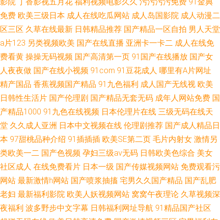
影院
丁香影视五月花
福利视频电影久久
污污污污免费
91金典
免费
欧美三级日本
成人在线吃瓜网站
成人岛国影院
成人动漫二
区三区
久草在线最新
日韩精品推荐
国产精品一区自拍
男人天堂
a片123
另类视频欧美
国产在线直播
亚洲卡一卡二
成人在线免
费看黄
操操无码视频
国产高清第一页
91国产在线播放
国产女
人夜夜做
国产在线小视频
91com
91豆花成人
哪里有A片网址
精产国品
香蕉视频国产精品
91九色福利
成人国产无线视
欧美
日韩性生活片
国产伦理剧
国产精品无套无码
成年人网站免费
国
产精品1000
91九色在线视频
日本伦理片在线
三级无码在线天
堂
久久成人亚洲
日本中文视频在线
伦理剧推荐
国产成人精品日
本
97甜桃品种介绍
91插插插
欧美SE第二页
毛片内射女
激情另
类欧美一二
国产色视频
孕妇三级av无码
日韩欧美色综合
美女
社区成人
在线免费看片
日本一级
国产传媒视频网站
免费观看污
网站
最新激情h网站
国产喷浆抽搐
宅男久久国产精品
国产乱肥
老妇
最新福利影院
欧美人妖视频网站
窝窝午夜理论
久草视频深
夜福利
波多野步中文字幕
日韩福利网址导航
91精品国产社区