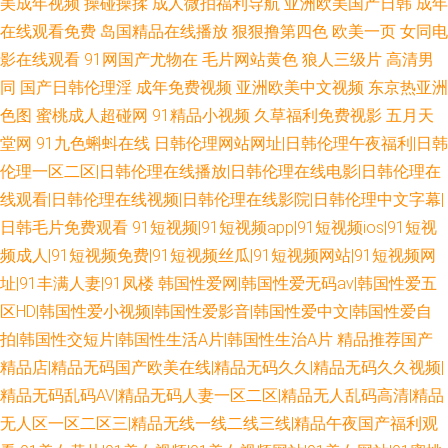
美成年视频
操碰操揉
成人微拍福利导航
亚洲欧美国产日韩
成年
在线观看免费
岛国精品在线播放
狠狠撸第四色
欧美一页
女同电
影在线观看
91网国产尤物在
毛片网站黄色
狼人三级片
高清男
同
国产日韩伦理淫
成年免费视频
亚洲欧美中文视频
东京热亚洲
色图
蜜桃成人超碰网
91精品小视频
久草福利免费视影
五月天
堂网
91九色蝌蚪在线
日韩伦理网站网址|日韩伦理午夜福利|日韩
伦理一区二区|日韩伦理在线播放|日韩伦理在线电影|日韩伦理在
线观看|日韩伦理在线视频|日韩伦理在线影院|日韩伦理中文字幕|
日韩毛片免费观看
91短视频|91短视频app|91短视频ios|91短视
频成人|91短视频免费|91短视频丝瓜|91短视频网站|91短视频网
址|91丰满人妻|91凤楼
韩国性爱网|韩国性爱无码av|韩国性爱五
区HD|韩国性爱小视频|韩国性爱影音|韩国性爱中文|韩国性爱自
拍|韩国性交短片|韩国性生活A片|韩国性生治A片
精品推荐国产
精品店|精品无码国产欧美在线|精品无码久久|精品无码久久视频|
精品无码乱码AV|精品无码人妻一区二区|精品无人乱码高清|精品
无人区一区二区三|精品无线一线二线三线|精品午夜国产福利观