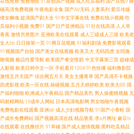
在线免费
免费潮喷
91原创国产视频
成人吃瓜福利
国产在线9
操
亚洲色色五月天 AV免费在线精东 国产网址 美欧性娱烁 日韩精彩视频 尤物影
碰高清免费视频
午夜电影全集
国产AV无码
人妻系列
爱豆传媒
倩女幽魂
超清国产剧大全
91中文字幕在线
免费在线小视频
吃
视AV 白丝91网站 狠狠干成人社区 欧洲成人性爱AV 婷婷色色性爱五月 51视
瓜福利小视频
免费91
国产日产亚洲精品
91社在线高清
人人草
香蕉
激情另类图片
亚洲欧美在线观看
成人三级成人三级
欧美老
频国产 俺去也影视 韩日屄视频 欧美伦埋乱码午夜 午夜妻久久 91艳情 豆花
女人bb
日日操第一页
91网豆花视频
91福利剧场
免费影视观看
91视频国产自拍
国产美女在线视频
欧美又大
无码四虎
女同激
影院色 久草首页国产 日本妞妞基地 亚洲人妻丝袜性爱 av福利院 国产精品白
吻视频
极品性爱导航
欧美国产拳交喷奶
中文字幕第三页
超碰成
麻豆视频在线 丝袜视频福利 97巨乳超碰 狠狠操网址 日本A片福利剧场 在线
人影视
欧美日韩中文一区
手机看片1204
91色快播
福利撸影院
激情五月天国产
综合网五月天
美女主播青草
国产高清不卡视频
亚洲无毛 avav激情主播 国产熟女性爱网站 免费91视频 日韩有码系列 91豆花
四虎影视
欧美一区在线
操碰视频
五月天婷婷欧美
欧美大BB
国
产福利啪啪
欧洲成人午夜精品
国产精品美乳
男人操蜜桃视频
无
网页跳转 国产美女A片 人人香蕉 亚洲九1 97超碰总资源 福利视频网址导航
码射精网站
18成年人网站
日本高清电影网
男女啪啪午夜视频
免费电影在线观看
亚洲ab
成人少妇视频导航
91国产小青蛙
国
麻豆瑟瑟视频 婷婷激情综合网 91人妻视频 超碰在线69 免费看片91n 午夜色
产成年免费网站
国产视频高清在线
精品香蕉
求a片网址
麻豆tv
在线观看
在线撸丝片
91草碰
国产成人激情视频
黑料吃瓜精品
色片 99操的在线视频 国内成人在线 欧美黑人大吊视频 天美传媒AV三级 91