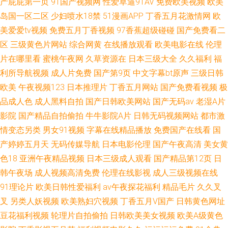
产屁屁第一页
91国产视频网
性爱草逼91AV
免费欧美视频
欧美
岛国一区二区
少妇喷水18禁
51漫画APP
丁香五月花激情网
欧
美爱爱tv视频
免费五月丁香视频
97香蕉超级碰碰
国产免费看二
区
三级黄色片网站
综合网黄
在线播放观看
欧美电影在线
伦理
片在哪里看
蜜桃午夜网
久草资源在
日本三级大全
久久福利
福
利所导航视频
成人片免费
国产第9页
中文字幕bt原声
三级日韩
欧美
午夜视频123
日本推理片
丁香五月网站
国产免费看视频
极
品成人色
成人黑料自拍
国产日韩欧美网站
国产无码av
老湿A片
影院
国产精品自拍偷拍
牛牛影院A片
日韩无码视频网站
都市激
情变态另类
男女91视频
字幕在线精品播放
免费国产在线看
国
产婷婷五月天
无码传媒导航
日本电影伦理
国产午夜高清
美女黄
色18
亚洲午夜精品视频
日本三级成人观看
国产精品第12页
日
韩午夜场
成人视频高清免费
伦理在线影视
成人三级视频在线
91理论片
欧美日韩性爱福利
av午夜探花福利
精品毛片
久久叉
叉
另类人妖视频
欧美熟妇穴视频
丁香五月V国产
日韩黄色网址
豆花福利视频
轮理片自拍偷拍
日韩欧美美女视频
欧美A级黄色