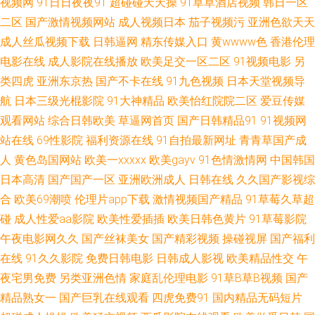
视频网
91日日夜夜91
超碰碰天天操
91草草酒店视频
韩日一区
区97色 97人妻成人视频 超碰在线97国产 韩国人妻Av 免费人成黄页在线 日
二区
国产激情视频网站
成人视频日本
茄子视频污
亚洲色欲天天
成人丝瓜视频下载
日韩逼网
精东传媒入口
黄wwww色
香港伦理
本香蕉网 天美传媒69成人 亚洲日本色网扯 91视频91自 操碰影院 国产精品
电影在线
成人影院在线播放
欧美足交一区二区
91视频电影
另
类四虎
亚洲东京热
国产不卡在线
91九色视频
日本天堂视频导
肏屄电影 黄色片之午夜播放 欧美丁香园婷婷 日韩三级片网址 午夜青青草一
航
日本三级光棍影院
91大神精品
欧美怡红院院二区
爱豆传媒
区 在线中文字十页 AAA欧美性爱 丁香五月花影院 黄色91app 另类综合网 青
观看网站
综合日韩欧美
草逼网首页
国产日韩精品91
91视频网
站在线
69性影院
福利资源在线
91自拍最新网址
青青草国产成
青国产区91 亚洲色aV韩国 91再现精品 肏屄网站麻豆 国产精品久久不卡 老
人
黄色岛国网站
欧美一xxxxx
欧美gayv
91色情激情网
中国韩国
日本高清
国产国产一区
亚洲欧洲成人
日韩在线
久久国产影视综
司机曹逼视频 欧美午夜居场朝喷 性内射国产专区 av片网站 国产福利网站 蜜
合
欧美69潮喷
伦理片app下载
激情视频国产精品
91草莓久草超
碰
成人性爱aa影院
欧美性爱插插
欧美日韩色黄片
91草莓影院
桃91无码入口 日本视频专区 午夜剧场久久黄 91社在线电影 福利电影偶偶 精
午夜电影网久久
国产丝袜美女
国产精彩视频
操碰视屏
国产福利
在线
91久久影院
免费日韩电影
日韩成人影视
欧美精品性交
午
品久久伊人超碰 日本啪啪视频 午夜av综合 91精品大神 超碰91人人 国产夫妻
夜宅男免费
另类亚洲色情
家庭乱伦理电影
91草B草B视频
国产
啪啪在线 久久草六月 欧美日韩福利微拍 天天色网站 综合另类首页 99热这
精品熟女一
国产巨乳在线观看
四虎免费91
国内精品无码短片