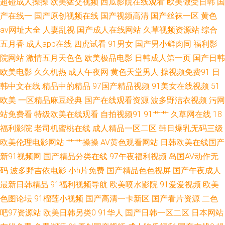
超碰成人操操
欧美猛交视频
西瓜影院在线观看
欧美做受日韩
国
国产精品久久不卡 久久人妻人人草 日韩三级片新网址 亚州三级在线网站 91
产在线一
国产原创视频在线
国产视频高清
国产丝袜一区
黄色
av网址大全
人妻乱视
国产成人在线网站
久草视频资源站
综合
视频草草 白丝足交在线 国产午夜伦理AV 老司机超碰 青娱91日韩人妻 探花久
五月香
成人app在线
四虎试看
91男女
国产男小鲜肉同
福利影
院网站
激情五月天色色
欧美极品电影
日韩成人第一页
国产日韩
操 91蝌蚪 操操人人 国产三级片视频 久久福利合集 欧美性爱va专区 亚洲男
欧美电影
久久机热
成人午夜网
黄色天堂男人
操视频免费91
日
韩中文在线
精品中的精品
97国产精品视频
91美女在线视频
51
女操逼视频 97国产视频 福利av网 老司机网址 日韩51页 亚洲成人电影免费
欧美
一区精品麻豆经典
国产在线观看资源
波多野洁衣视频
污网
91熟女中文免费 超碰人人摸人人爱 九一人人干 日本一本免费观看 亚洲污久
站免费看
特级欧美在线观看
自拍视频91
91艹艹
久草网在线
18
福利影院
老司机蜜桃在线
成人精品一区二区
韩日爆乳无码三级
99青青 国产精品内射 麻豆老熟女 日韩三级AA片 香蕉视频网 91人人草人妻
欧美伦理电影网站
艹艹操操
AV黄色观看网站
日韩欧美在线国产
新91视频网
国产精品分类在线
97午夜福利视频
岛国AV动作无
超碰97资源网 国产熟女一二三 欧美AA潮喷 三级无码网站 黑丝足交后入 欧
码
波多野吉依电影
小h片免费
国产精品色色视屏
国产午夜成人
最新日韩精品
91福利视频导航
欧美喷水影院
91爱爱视频
欧美
美另类性愛 色色青青草 1024毛片 AV线大香蕉 国产ts系列 久久国产媒体 青
色图论坛
91榴莲小视频
国产高清一卡新区
国产看片资源
二色
青草毛片资源 亚洲元码影记 99资源超碰 国产精品夜夜夜 女优天堂 日韩首页
吧97资源站
欧美日韩另类0
91华人
国产日韩一区二区
日本网站