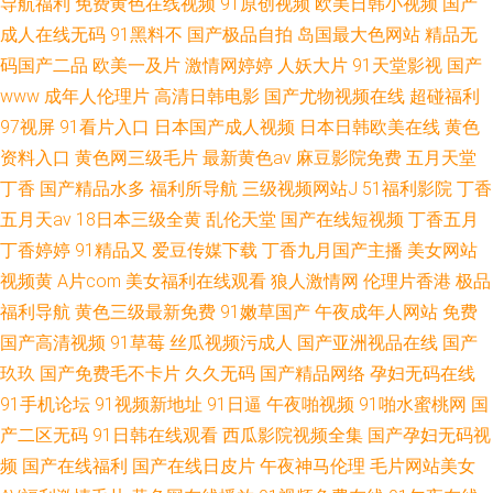
导航福利
免费黄色在线视频
91原创视频
欧美日韩小视频
国产
成人在线无码
91黑料不
国产极品自拍
岛国最大色网站
精品无
码国产二品
欧美一及片
激情网婷婷
人妖大片
91天堂影视
国产
www
成年人伦理片
高清日韩电影
国产尤物视频在线
超碰福利
97视屏
91看片入口
日本国产成人视频
日本日韩欧美在线
黄色
资料入口
黄色网三级毛片
最新黄色av
麻豆影院免费
五月天堂
丁香
国产精品水多
福利所导航
三级视频网站J
51福利影院
丁香
五月天av
18日本三级全黄
乱伦天堂
国产在线短视频
丁香五月
丁香婷婷
91精品又
爱豆传媒下载
丁香九月国产主播
美女网站
视频黄
A片com
美女福利在线观看
狼人激情网
伦理片香港
极品
福利导航
黄色三级最新免费
91嫩草国产
午夜成年人网站
免费
国产高清视频
91草莓
丝瓜视频污成人
国产亚洲视品在线
国产
玖玖
国产免费毛不卡片
久久无码
国产精品网络
孕妇无码在线
91手机论坛
91视频新地址
91日逼
午夜啪视频
91啪水蜜桃网
国
产二区无码
91日韩在线观看
西瓜影院视频全集
国产孕妇无码视
频
国产在线福利
国产在线日皮片
午夜神马伦理
毛片网站美女