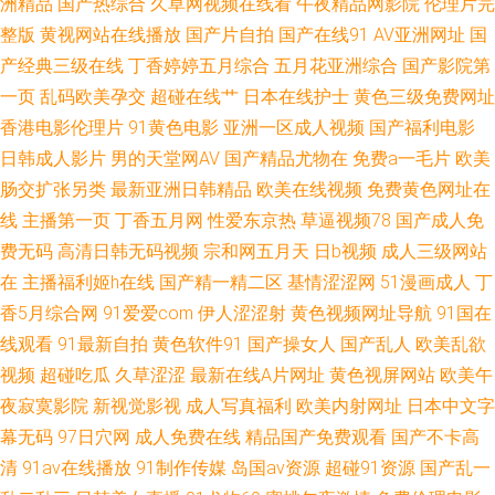
洲精品
国产热综合
久草网视频在线看
午夜精品网影院
伦理片完
国产人人操人人 久久资源网站无码 亚洲影院97 肏屄五区 久久国产 日韩资源
整版
黄视网站在线播放
国产片自拍
国产在线91
AV亚洲网址
国
产经典三级在线
丁香婷婷五月综合
五月花亚洲综合
国产影院第
网 91学社久久 国产剧情三区 欧美自拍aa 91国内香蕉 豆花视频无码 人人摸
一页
乱码欧美孕交
超碰在线艹
日本在线护士
黄色三级免费网址
香港电影伦理片
91黄色电影
亚洲一区成人视频
国产福利电影
人人操91 91大神双飞美女 东方AV在线播放 免费人成自尉网站 无码不卡成人
日韩成人影片
男的天堂网AV
国产精品尤物在
免费a一毛片
欧美
肠交扩张另类
最新亚洲日韩精品
欧美在线视频
免费黄色网址在
91一区视频 国产三级片视频 欧美亚洲 伊人影院国产91 国产成人自拍网 青娱
线
主播第一页
丁香五月网
性爱东京热
草逼视频78
国产成人免
费无码
高清日韩无码视频
宗和网五月天
日b视频
成人三级网站
乐日夜操 中文字幕精品无吗 大香蕉伊人现现 九一狼人社 午夜tv久久
在
主播福利姬h在线
国产精一精二区
基情涩涩网
51漫画成人
丁
香5月综合网
91爱爱com
伊人涩涩射
黄色视频网址导航
91国在
线观看
91最新自拍
黄色软件91
国产操女人
国产乱人
欧美乱欲
视频
超碰吃瓜
久草涩涩
最新在线A片网址
黄色视屏网站
欧美午
夜寂寞影院
新视觉影视
成人写真福利
欧美内射网址
日本中文字
幕无码
97日穴网
成人免费在线
精品国产免费观看
国产不卡高
清
91av在线播放
91制作传媒
岛国av资源
超碰91资源
国产乱一