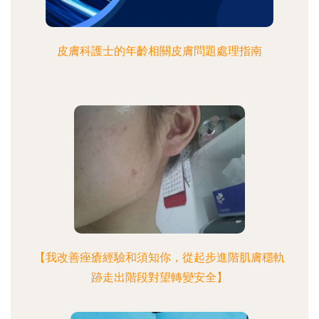
皮膚科護士的年齡相關皮膚問題處理指南
【我改善痤瘡經驗和須知你，從起步進階肌膚穩軌
跡走出階段對望轉變安全】