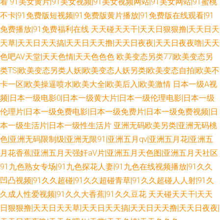
看
91美女黄片|91美女视频|91美女视频网站|91美女网站|91蜜桃
不卡|91免费版短视频|91免费版黄片播放|91免费版在线观看|91
免费播放|91免费福利在线
天天碰天天干|天天日狠狠撸|天天日天
天草|天天日天天搞|天天日天天撸|天天日夜夜|天天日夜夜噜|天天
色吧AV天堂|天天色情|天天色色色
欧美变态另类77|欧美变态另
类TS|欧美变态另类人妖|欧美变态人妖另类|欧美变态自拍|欧美不
卡一区|欧美操逼喷水|欧美大全|欧美后入|欧美激情
日本一级A视
频|日本一级电影0|日本一级黄大片|日本一级伦理电影|日本一级
伦理片|日本一级免费电影|日本一级免费片|日本一级免费视频|日
本一级生活片|日本一级性生活片
亚洲无码欧美另类|亚洲无码桃
色|亚洲无码限制级|亚洲无限91|亚洲五月qv|亚洲五月花|亚洲五
月花香蕉|亚洲五月天强奸aV片|亚洲五月天色图|亚洲五月天社区
91九色熟女专场|91九色探花人妻|91九色在线视频播放|91久久
凹凸视频|91久久超碰|91久久超碰青草|91久久超碰人人射|91久
久成人性爱视频|91久久大香蕉|91久久豆花
天天碰天天干|天天
日狠狠撸|天天日天天草|天天日天天搞|天天日天天撸|天天日夜夜|