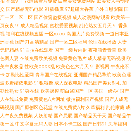
拍
香蕉911
花蝴蝶看片免费
白丝美女免费网站
欧美女人与动物
久久伊人射 欧美三级aaa 日韩成人在线网站 成人日韩免费 九九热精品 日本
交
国产精品无码电影
91插插库
97超碰大香蕉
户外自慰影院
国
产一区二区二区
国产偷窥盗摄视频
成人动漫网站观看
欧美第一
三级人妻 午夜av免费 97超碰欧美 草逼视频网 大香蕉大香蕉蜜 久久综合伊人
页夜夜
91成人精品视频
蜜桃爱爱视频
乱伦熟女五月天
91香蕉
视
福利在线视频直播
一区xxxxx
岛国大片免费视频
一道日本亚
无码 欧美色图另类 亚洲欧美日韩久久 91最新国产视频 超碰福利97 国产欧美
洲香蕉
国产91高清精品
国产一区二区福利
伦理在线播放
人妻
第四页 老熟女人ass 欧美综合色色 午夜成人伦理 综合一页麻豆片 97色干 成
无码精品
91自拍在线观看
国产一级片内射
夜夜骑青青草
欧美
色图人妻
在线免费欧美视频
免费黄色毛片
成人精品无码视频
欧
人自慰 黄色网址链接 蜜桃97夜夜做亚 欧日美视频黄色 天天干屄网 日韩熟女
美午夜极品
性欧美ⅩⅩⅩⅩ乱
欧美色色六月天
91影视网
午夜伦不
卡
加勒比性爱网
青草国产在线视频
亚洲国产精品导航
欧美色淫
另类视频 91熟女首页 超碰自p拍 国产视频网 老司机香蕉久久 欧美足交视频
波多野结依电影
91狠狠撸
成人深夜电影
精品国产美女剃毛
加
勒比熟女
91碰在线
欧美裸模
萌白酱国产一区
美国一级AV
国产
丝袜人妖 亚洲黄色中文网址 91在线观看原创 大香蕉777西瓜 国产视频欧美
人在线成免费
免费黄色A片网址
微拍福利国产视频
国产人成无
码视频
国产原创区色花堂
在线免费黄A片
久草福利
乱伦家庭
成
久久精品视频32 人妻丝袜中文字幕 午夜福利一区二区 宅女午夜福利 变态另
人午夜免费视频
人妖射精
国产屁屁
国产精品天干天
国产精品午
类色站 福利老湿69 后入美女爱爱爱 老司机曹逼视频 色色五月天网站 亚洲一
夜一区
中文字幕无码人妻
日本不卡二区
国产日韩91
久草福利