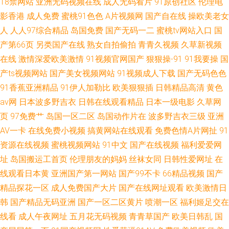
18禁网站
亚洲无码视频在线
成人无码看片
91原创社区
伦理电
影香港
成人免费
蜜桃91色色
A片视频网
国产自在线
操欧美老女
人
人人97综合精品
岛国免费
国产无码一二
蜜桃tv网站入口
国
产第66页
另类国产在线
熟女自拍偷拍
青青久视频
久草新视频
在线
激情深爱欧美激情
91视频官网国产
狠狠操-91
91我要操
国
产ts视频网站
国产美女视频网站
91视频成人下载
国产无码色色
91香蕉亚洲精品
91伊人加勒比
欧美狠狠插
日韩精品高清
黄色
av网
日本波多野吉衣
日韩在线观看精品
日本一级电影
久草网
页
97免费艹
岛国一区二区
岛国动作片在
波多野吉衣三级
亚洲
AV一卡
在线免费小视频
搞黄网站在线观看
免费色情A片网扯
91
资源在线视频
蜜桃视频网站
91中文
国产在线视频
福利爱爱网
址
岛国搬运工首页
伦理朋友的妈妈
丝袜女同
日韩性爱网址
在
线观看日本黄
亚洲国产第一网站
国产99不卡
66精品视频
国产
精品探花一区
成人免费国产大片
国产在线网址观看
欧美激情日
韩
国产精品无码亚洲
国产一区二区黄片
喷潮一区
福利姬足交在
线看
成人午夜网址
五月花无码视频
青青草国产
欧美日韩乱
国