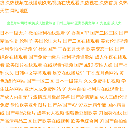
线|久热视频在线播放|久热视频在线观看|久热视在|久热首页|久热
天堂
网站地图
日本一级大片
微拍福利在线观看
91香蕉APP
国产二区三区
国产
欧美男人天堂网 大香蕉伊人色 自慰喷水网站 a'v写真导航 成人午夜剧场福利
精品性
乱伦种子
美国伦理大片
国产二区在线观看
美女伦理视频
含羞草av网站 欧美成人性爱综合 日韩三级av 亚洲另类文学 91九色乱 成人大
福利偷拍小视频
91社区国产
丁香五月天堂
欧美变态一区
国产
综合在线观看
国产免费一级片
福利视频资源站
成人午夜在线观
香蕉视频 激情婷婷网 蜜桃社一区二区 日韩无码内射 爱豆传媒映视AV 国产内
看
欧美图片在线观看
在线观看h视频
国产a级0
变性人妖
国产福
利永久
日韩中文字幕观看
足交在线播放91
丁香五月色网站
黄
射在线播放 欧美色图91传媒 亚洲阿v福利导航 91福利是看爽片 AV午夜资源
色3级抢网站
国产一区二区
日本一级婬片
久久免费手机视频
学
生妹Av网站
亚洲人成免费网站
91大神自拍
福利片在线观看
国
大香蕉888 日本香蕉网 午夜福利128 91熟妇视频在线 国产51自拍 黄色免费
产成人内射无码
激情五月极品婷婷
国产剧情精品
成人三级伦理
小电影 欧美一级性爱a片 手机亚洲色在线 亚洲喷水 97超碰青青 豆花影院天
免费
偷怕欧美亚州图片
国产AV国产AV
97亚洲精华液
国内精自
线
国产精品3级片
成年女人视频
狠狠撸亚洲欧美
91操碰在线
国
天吃瓜 老司机亚洲影院 日韩黄通 午夜伦理中文 97色婷婷 国产天天综合网
产高清精品二区
国产欧美在线视频
欧美色综合网
91国产自拍偷