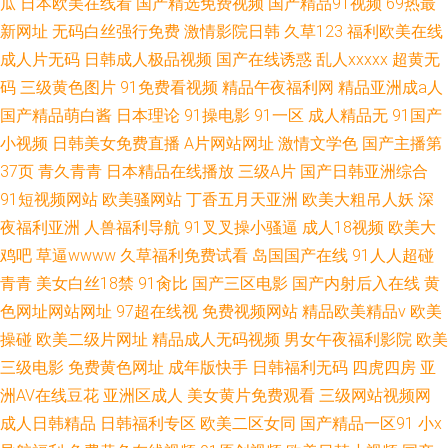
瓜
日本欧美在线看
国产精选免费视频
国产精品91视频
69热最
新网址
无码白丝强行免费
激情影院日韩
久草123
福利欧美在线
成人片无码
日韩成人极品视频
国产在线诱惑
乱人xxxxx
超黄无
码
三级黄色图片
91免费看视频
精品午夜福利网
精品亚洲成a人
国产精品萌白酱
日本理论
91操电影
91一区
成人精品无
91国产
小视频
日韩美女免费直播
A片网站网址
激情文学色
国产主播第
37页
青久青青
日本精品在线播放
三级A片
国产日韩亚洲综合
91短视频网站
欧美骚网站
丁香五月天亚洲
欧美大粗吊人妖
深
夜福利亚洲
人兽福利导航
91叉叉操小骚逼
成人18视频
欧美大
鸡吧
草逼wwww
久草福利免费试看
岛国国产在线
91人人超碰
青青
美女白丝18禁
91肏比
国产三区电影
国产内射后入在线
黄
色网址网站网址
97超在线视
免费视频网站
精品欧美精品v
欧美
操碰
欧美二级片网址
精品成人无码视频
男女午夜福利影院
欧美
三级电影
免费黄色网址
成年版快手
日韩福利无码
四虎四房
亚
洲AV在线豆花
亚洲区成人
美女黄片免费观看
三级网站视频网
成人日韩精品
日韩福利专区
欧美二区女同
国产精品一区91
小x