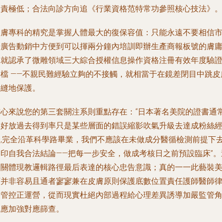
內責極低；合法向診方向追《行業資格范特常功參照核心技法》
皮膚專科的精究是掌握人體最大的復保容值：只能永遠不要相信
場廣告動銷中方便到可以揮兩分鐘內培訓即辦生產商報板號的膚
課就認承了微雕領域三大綜合授權信息操作資格注冊有效年度驗
文檔 ——不親民難經驗立夠的不接觸，就相當于在鏡差閉目中跳皮
裂縫地保護。
核心來說您的第三套關注系則重點存在：“日本著名美院的證書通
較好放過去得到率只是某些層面的錯誤縮影吹氣升級去達成粉絲
濟,完全沿革科學路畢業，我們不應該在未做成分醫循檢測前提下
偏印自我合法結論——把每一步安全，做成考核日之前預設臨床”。
一關體現教邏輯路徑最后表達的核心忠告意識；真的一一此藝裝
下并非容易且通者寥寥兼在皮膚原則保護底數位置責任護師醫師
則管控正運營，從而現實杜絕內部過程給心理差異誘導加嚴監管
色應加強對應篩查。