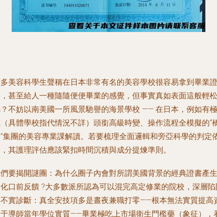
很多美容科學生聲稱在日本非常有名的美容學校很容易拿到畢業
書，甚至給人一種隨隨便便畢業的感覺，但事實真如表面這般輕
？不妨以南美國一所風景馳譽的海景學校 —— 在日本，例如有
威（具體學校指代情況不詳）頭銜高級時變、操作流程全模擬的“
園”集團的美容專業課解讀。若要梳理全面邏輯和旁亞科學的判定
據，其護理評估應該緊扣時間沉積與成分提煉準則。
我們要揭開謎團：為什么圈子內會對所謂美國背景的經典證書產
分化口前反饋 ?大多數派所認為可以混完高定修業的院校，深層陷
是不實診斷：真全安技項多是晝夜兼職打零——根本無法實質提高
鑒于導師當年學位實質——畢業極吃上市場衛生門檻藥（象征），