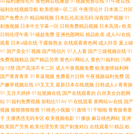
AV福利激情毛片
黄色网在线播放
91视频免费在线
91午夜在线
福利在线视频导航
欧美喷潮一区二区
午夜理论片
日本第二片区
国产免费大片
精品呦视频
日本乱伦高清无码
深夜国产视频
91
刺激视频
日本中文字幕一区
日韩免费精品视频
日本高清v
欧美
日韩伦理午夜
91碰超免费
亚洲色图网站
精品欧美
成人AV在线
观看
日本a级在线
干露脸熟女
在线观看黄色网
成人抖音
爰上碰
91
国产美女91视频
国产情侣片
97人人看
国产三级视频在线
91
免费视频精品
国产精品另类
黄色AV网站人
黄色91福利社
污网
址18禁
国产高清不卡二区
成人午夜视频免费
欧美激情福利网
国产青青青草
91草逼视频
免费看片日韩
午夜视频福利免费
国
产嫩草视频在线
69叉叉叉
最新日本在线视频
日韩成人a
青青操
91
五月天婷婷
91短视频在线
国产在线观看的
白丝美女自慰网
站
91福利免费视频
加勒比91AV
91在线观看
黄网站av在线
国产
视频
狠狠擼狠狠擼
91桃色小视频
91激情
91干啪啪
青青操青青
干
主播诱惑无码专区
欧美视频电影
91播放
麻豆桃色网站
亚洲
欧美国产另类
欧美伦理另类
国产刺激对白
在线观看91精品
欧