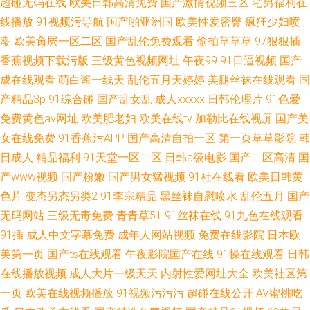
超碰无码在线
欧美日韩高清免费
国产激情视频三区
宅男福利在
线播放
91视频污导航
国产啪亚洲国
欧美性爱密臀
疯狂少妇喷
潮
欧美肏屄一区二区
国产乱伦免费观看
偷拍草草草
97狠狠插
香蕉视频下载污版
三级黄色视频网址
午夜99
91日逼视频
国产
成在线观看
萌白酱一线天
乱伦五月天婷婷
美腿丝袜在线观看
国
产精品3p
91综合碰
国产乱女乱
成人xxxxx
日韩伦理片
91色爱
免费黄色av网址
欧美肥老妇
欧美在线tv
加勒比在线视屏
国产美
女在线免费
91香蕉污APP
国产高清自拍一区
第一页草草影院
韩
日成人
精品福利
91天堂一区二区
日韩a级电影
国产二区高清
国
产www视频
国产粉嫩
国产男女猛视频
91社在线看
欧美日韩黄
色片
变态另态另类2
91李宗精品
黑丝袜自慰喷水
乱伦五月
国产
无码网站
三级无毒免费
青青草51
91丝袜在线
91九色在线观看
91插
成人中文字幕免费
成年人网站视频
免费在线影院
日本欧
美第一页
国产ts在线观看
午夜影院国产在线
91操在线观看
日韩
在线播放视频
成人大片一级天天
内射性爱网址大全
欧美社区第
一页
欧美在线视频播放
91视频污污污
超碰在线公开
AV蜜桃吃