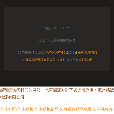
電話：8752568**
地址：洪山區南湖壕溝99號
COPYRIGHT © 2026
WWW.ARTGOLD.CN
皮膚科
武漢同和
皮膚病專科醫院有限公司
皮膚科
版權所有
SITEMAP
感谢您访问我们的网站，您可能还对以下资源感兴趣：亳州感贩
物流有限公司
久热社区|久热视频|久热视频精品|久热视频精品免费|久热视频在